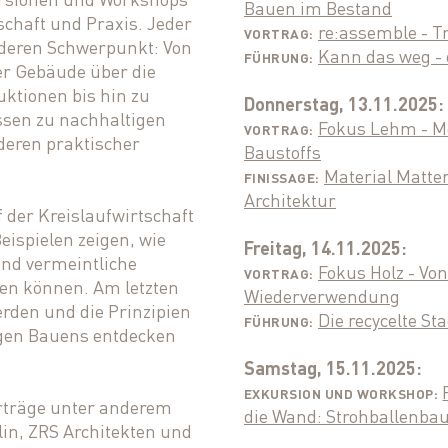
Bauen im Bestand
chaft und Praxis. Jeder
re:assemble - T
VORTRAG:
deren Schwerpunkt: Von
Kann das weg -
FÜHRUNG:
er Gebäude über die
uktionen bis hin zu
Donnerstag, 13.11.2025:
sen zu nachhaltigen
Fokus Lehm - M
VORTRAG
:
 deren praktischer
Baustoffs
Material Matter
FINISSAGE:
Architektur
f der Kreislaufwirtschaft
ispielen zeigen, wie
Freitag, 14.11.2025:
und vermeintliche
Fokus Holz - Vo
VORTRAG:
en können. Am letzten
Wiederverwendung
erden und die Prinzipien
Die recycelte St
FÜHRUNG:
igen Bauens entdecken
Samstag, 15.11.2025:
EXKURSION UND WORKSHOP:
rträge unter anderem
die Wand: Strohballenba
in, ZRS Architekten und