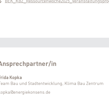
BEK_KBZ_Ressourcenwoche2025_Veranstaltungspr
↓
Ansprechpartner/in
Frida Kopka
Team Bau und Stadtentwicklung, Klima Bau Zentrum
kopka@energiekonsens.de