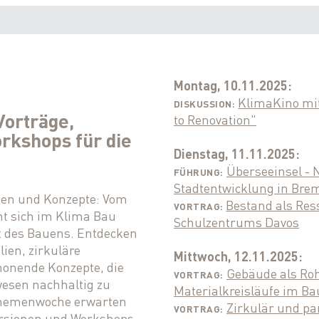
Montag, 10.11.2025:
KlimaKino mi
DISKUSSION:
orträge,
to Renovation"
rkshops für die
Dienstag, 11.11.2025:
Überseeinsel - 
FÜHRUNG:
Stadtentwicklung in Bre
een und Konzepte: Vom
Bestand als Res
VORTRAG:
ht sich im Klima Bau
Schulzentrums Davos
t des Bauens. Entdecken
ien, zirkuläre
Mittwoch, 12.11.2025:
onende Konzepte, die
Gebäude als Roh
VORTRAG:
esen nachhaltig zu
Materialkreisläufe im Ba
Themenwoche erwarten
Zirkulär und par
VORTRAG:
rsionen und Workshops