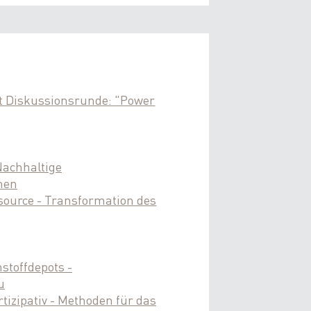
t Diskussionsrunde: "Power
Nachhaltige
men
source - Transformation des
stoffdepots -
u
tizipativ - Methoden für das